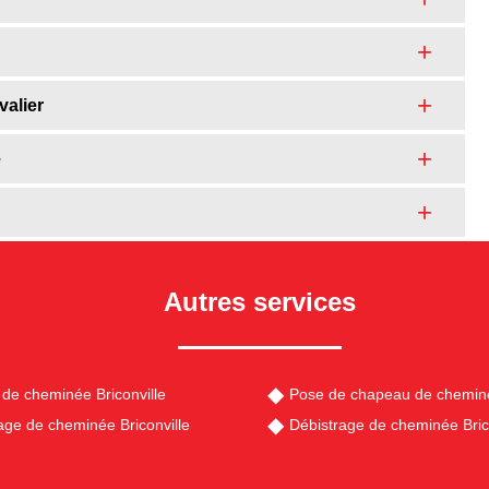
valier
e
Autres services
de cheminée Briconville
Pose de chapeau de cheminé
e de cheminée Briconville
Débistrage de cheminée Bric