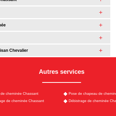
née
isan Chevalier
Autres services
 de cheminée Chassant
Pose de chapeau de chemin
ge de cheminée Chassant
Débistrage de cheminée Ch