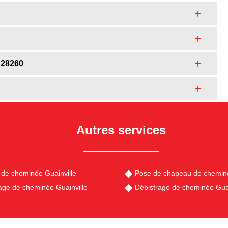
 28260
Autres services
de cheminée Guainville
Pose de chapeau de cheminé
ge de cheminée Guainville
Débistrage de cheminée Guai