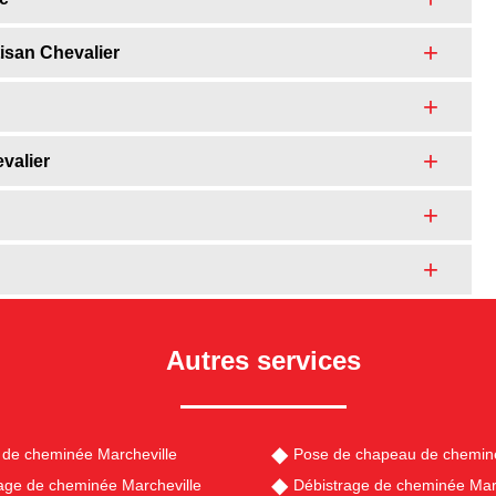
isan Chevalier
valier
Autres services
de cheminée Marcheville
Pose de chapeau de cheminé
ge de cheminée Marcheville
Débistrage de cheminée Mar