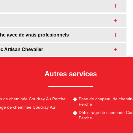
e avec de vrais profesionnels
c Artisan Chevalier
Autres services
en de cheminée Coudray Au Perche
Pose de chapeau de chemin
Perche
ge de cheminée Coudray Au
Débistrage de cheminée Co
Perche