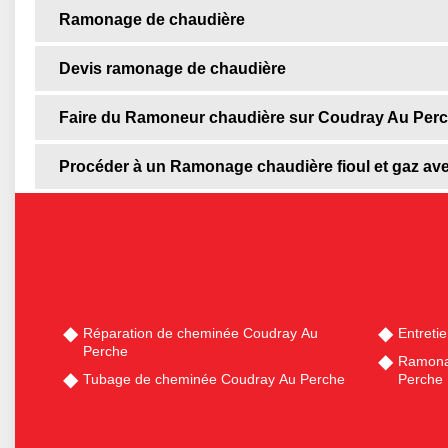
Ramonage de chaudière
Devis ramonage de chaudière
Faire du Ramoneur chaudière sur Coudray Au Perch
Procéder à un Ramonage chaudière fioul et gaz ave
Réparation de cheminée Coudray Au
Entreti
Perche
Ramona
Tubage de cheminée Coudray Au Perche
Perche