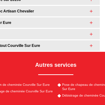
c Artisan Chevalier
r Eure
out Courville Sur Eure
Autres services
en de cheminée Courville Sur Eure
Pose de chapeau de cheminé
Sur Eure
e de cheminée Courville Sur Eure
Débistrage de cheminée Cour