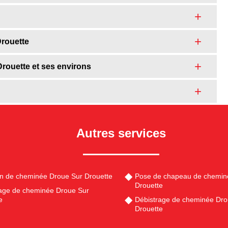
rouette
Drouette et ses environs
Autres services
en de cheminée Droue Sur Drouette
Pose de chapeau de chemin
Drouette
ge de cheminée Droue Sur
e
Débistrage de cheminée Dro
Drouette