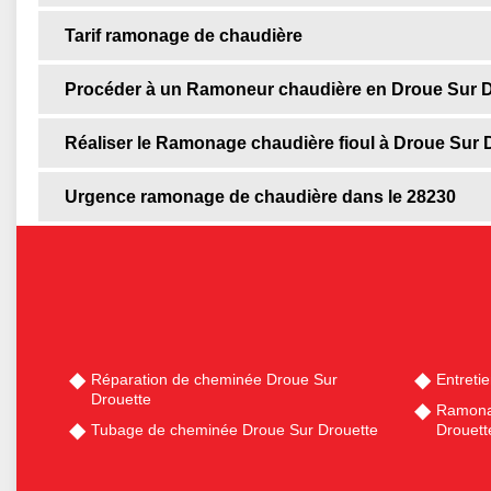
Tarif ramonage de chaudière
Procéder à un Ramoneur chaudière en Droue Sur D
Réaliser le Ramonage chaudière fioul à Droue Sur 
Urgence ramonage de chaudière dans le 28230
Réparation de cheminée Droue Sur
Entreti
Drouette
Ramona
Tubage de cheminée Droue Sur Drouette
Drouett