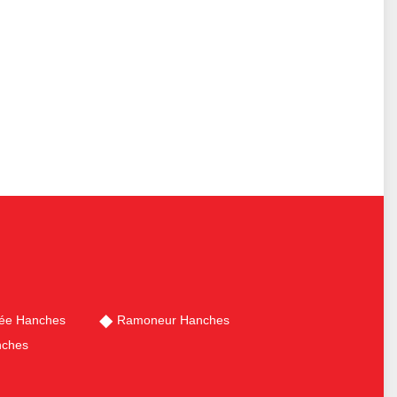
née Hanches
Ramoneur Hanches
nches