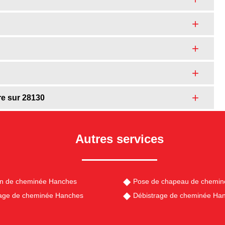
re sur 28130
Autres services
en de cheminée Hanches
Pose de chapeau de chemi
ge de cheminée Hanches
Débistrage de cheminée Ha