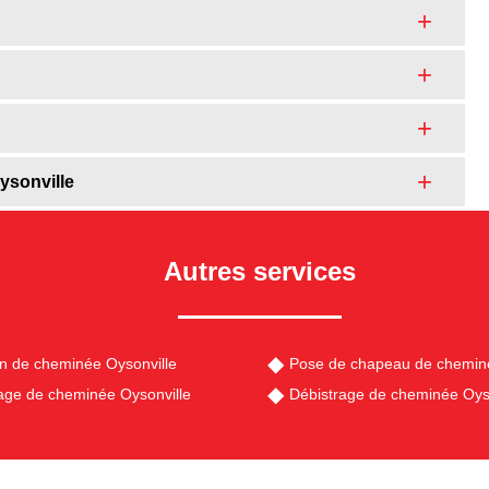
ysonville
Autres services
en de cheminée Oysonville
Pose de chapeau de cheminé
ge de cheminée Oysonville
Débistrage de cheminée Oys