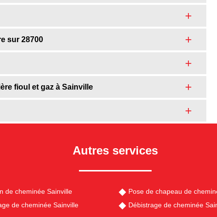
re sur 28700
e fioul et gaz à Sainville
Autres services
en de cheminée Sainville
Pose de chapeau de cheminé
e de cheminée Sainville
Débistrage de cheminée Sain