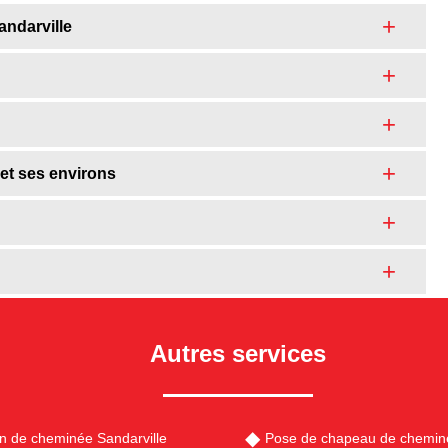
andarville
 et ses environs
Autres services
en de cheminée Sandarville
Pose de chapeau de cheminé