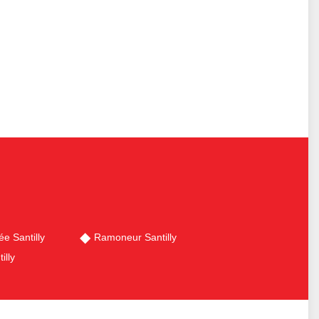
e Santilly
Ramoneur Santilly
illy