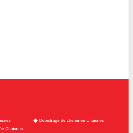
isnes
Débistrage de cheminée Chuisnes
ée Chuisnes