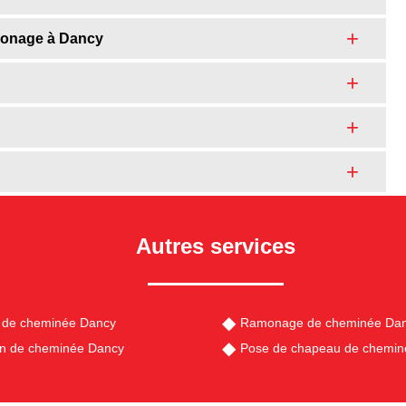
amonage à Dancy
Autres services
 de cheminée Dancy
Ramonage de cheminée Da
en de cheminée Dancy
Pose de chapeau de chemin