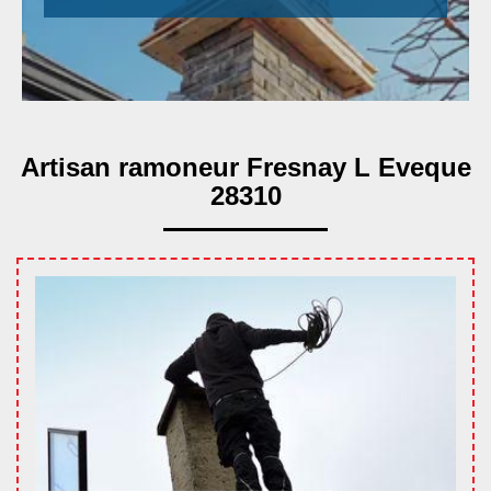
Artisan ramoneur Fresnay L Eveque
28310