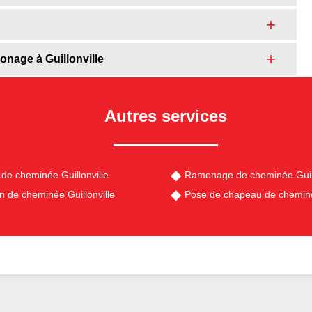
monage à Guillonville
Autres services
de cheminée Guillonville
Ramonage de cheminée Guill
en de cheminée Guillonville
Pose de chapeau de cheminée