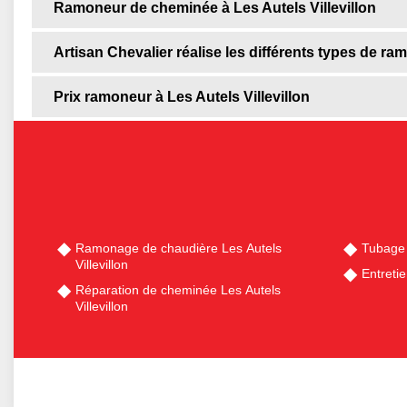
Ramoneur de cheminée à Les Autels Villevillon
Artisan Chevalier réalise les différents types de ra
Prix ramoneur à Les Autels Villevillon
Ramonage de chaudière Les Autels
Tubage 
Villevillon
Entretie
Réparation de cheminée Les Autels
Villevillon