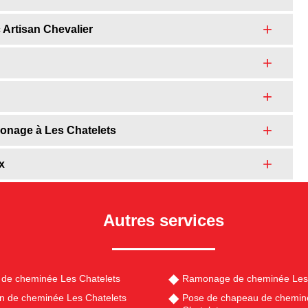
 Artisan Chevalier
amonage à Les Chatelets
x
Autres services
de cheminée Les Chatelets
Ramonage de cheminée Les 
en de cheminée Les Chatelets
Pose de chapeau de chemin