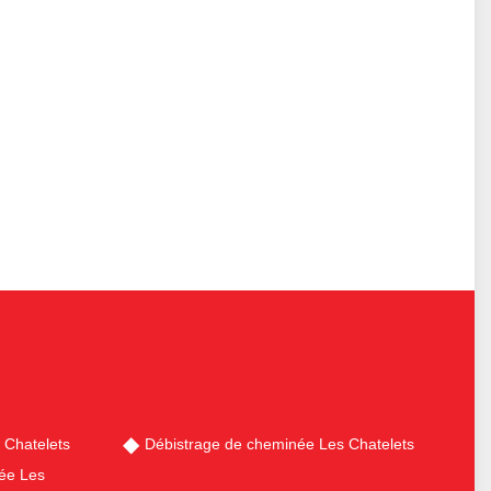
Chatelets
Débistrage de cheminée Les Chatelets
ée Les