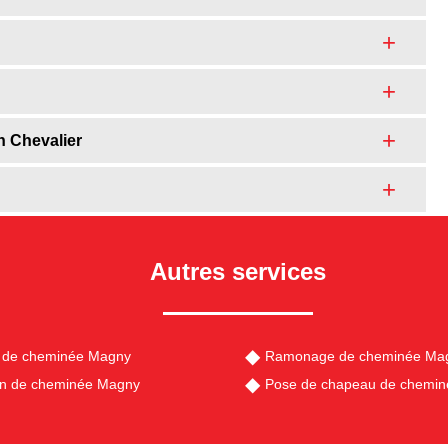
n Chevalier
Autres services
 de cheminée Magny
Ramonage de cheminée Ma
en de cheminée Magny
Pose de chapeau de chemi