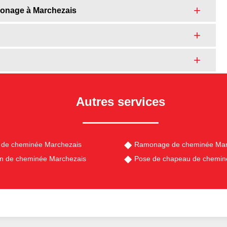
amonage à Marchezais
Autres services
 de cheminée Marchezais
Ramonage de cheminée Mar
en de cheminée Marchezais
Pose de chapeau de chemin