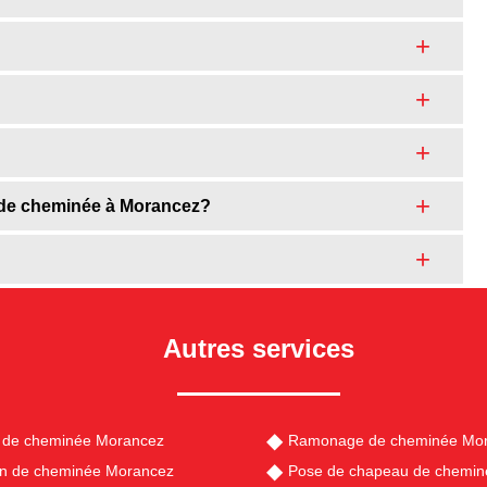
 de cheminée à Morancez?
Autres services
 de cheminée Morancez
Ramonage de cheminée Mo
en de cheminée Morancez
Pose de chapeau de chemi