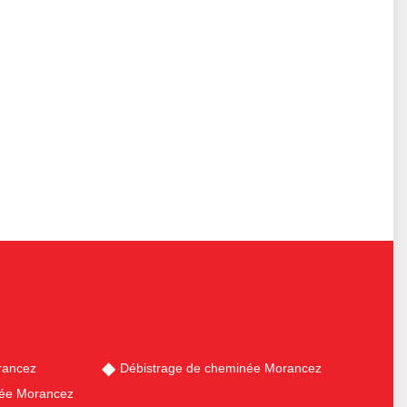
rancez
Débistrage de cheminée Morancez
née Morancez