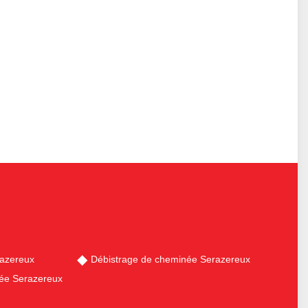
azereux
Débistrage de cheminée Serazereux
ée Serazereux