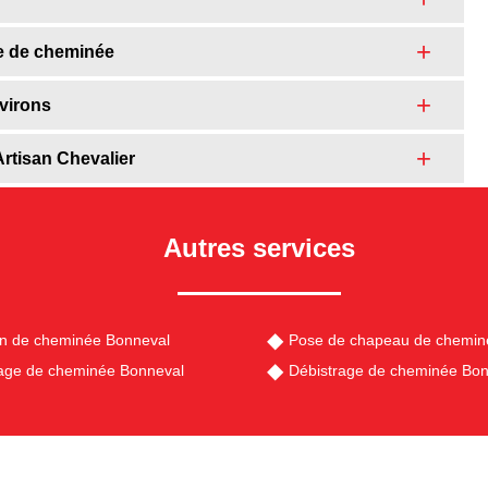
he de cheminée
virons
rtisan Chevalier
Autres services
en de cheminée Bonneval
Pose de chapeau de chemin
ge de cheminée Bonneval
Débistrage de cheminée Bon