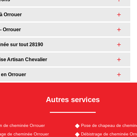
à Orrouer
- Orrouer
inée sur tout 28190
ise Artisan Chevalier
 en Orrouer
Autres services
en de cheminée Orrouer
Pose de chapeau de chemin
ge de cheminée Orrouer
Débistrage de cheminée Orr