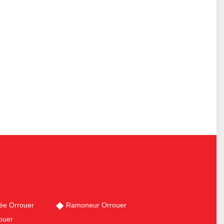
ée Orrouer
Ramoneur Orrouer
ouer