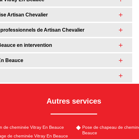
ise Artisan Chevalier
professionnels de Artisan Chevalier
Beauce en intervention
 En Beauce
Autres services
en de cheminée Vitray En Beauce
Pose de chapeau de cheminé
Beauce
ge de cheminée Vitray En Beauce