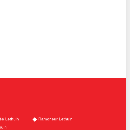
ée Lethuin
Ramoneur Lethuin
huin