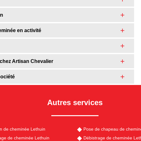
in
eminée en activité
hez Artisan Chevalier
société
Autres services
en de cheminée Lethuin
Pose de chapeau de chemin
ge de cheminée Lethuin
Débistrage de cheminée Let