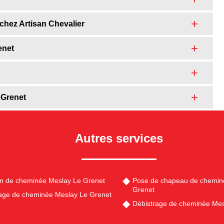
hez Artisan Chevalier
enet
 Grenet
Autres services
en de cheminée Meslay Le Grenet
Pose de chapeau de chemin
Grenet
ge de cheminée Meslay Le Grenet
Débistrage de cheminée Mes