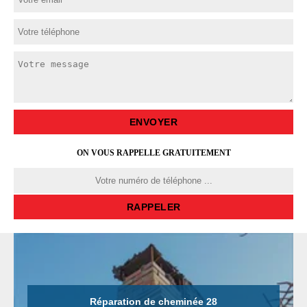
ON VOUS RAPPELLE GRATUITEMENT
ée 28
Tubage de cheminée 28