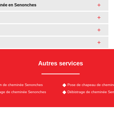
minée en Senonches
Autres services
en de cheminée Senonches
Pose de chapeau de chemi
ge de cheminée Senonches
Débistrage de cheminée Se