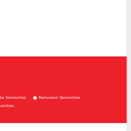
née Senonches
Ramoneur Senonches
nonches