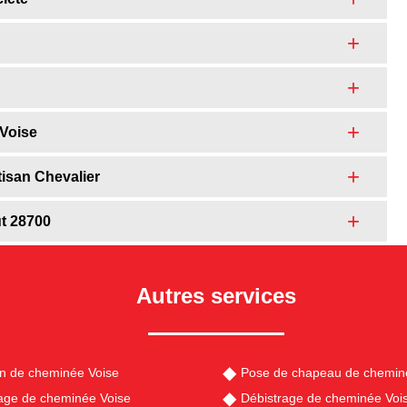
 Voise
isan Chevalier
ut 28700
Autres services
en de cheminée Voise
Pose de chapeau de chemin
ge de cheminée Voise
Débistrage de cheminée Voi