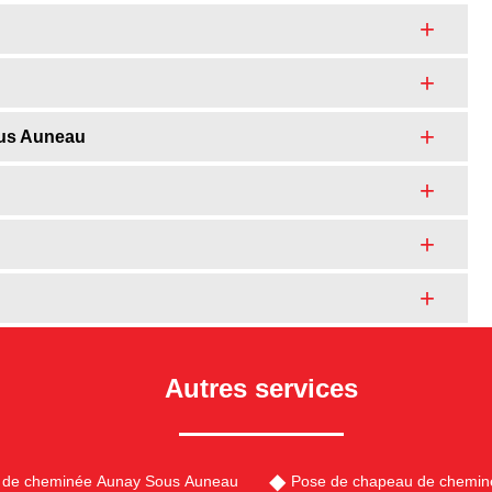
ous Auneau
Autres services
 de cheminée Aunay Sous Auneau
Pose de chapeau de chemin