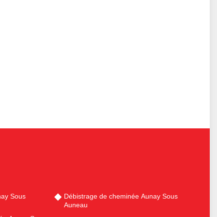
ay Sous
Débistrage de cheminée Aunay Sous
Auneau