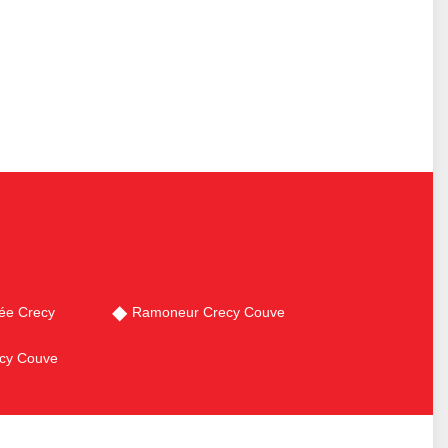
ée Crecy
Ramoneur Crecy Couve
ecy Couve