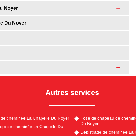
Du Noyer
le Du Noyer
Autres services
de cheminée La Chapelle Du Noyer
Pose de chapeau de chemin
Du Noyer
ge de cheminée La Chapelle Du
Débistrage de cheminée La 