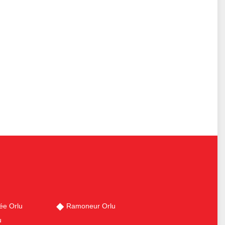
ée Orlu
Ramoneur Orlu
u