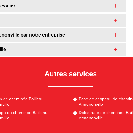
evalier
nonville par notre entreprise
lle
Autres services
en de cheminée Bailleau
Pose de chapeau de cheminé
ville
Armenonville
ge de cheminée Bailleau
Débistrage de cheminée Bail
ville
Armenonville