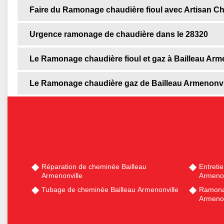
Faire du Ramonage chaudière fioul avec Artisan Ch
Urgence ramonage de chaudière dans le 28320
Le Ramonage chaudière fioul et gaz à Bailleau Arme
Le Ramonage chaudière gaz de Bailleau Armenonvi
Réparation de cheminée Bailleau
Entreti
Armenonville
Armenon
Tubage de cheminée Bailleau Armenonville
Ramona
Armenon