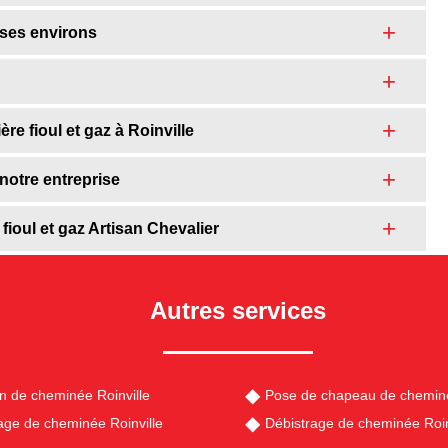
 ses environs
e fioul et gaz à Roinville
notre entreprise
ioul et gaz Artisan Chevalier
Autres services
en de cheminée Roinville
Pose de chapeau de cheminé
e de cheminée Roinville
Débistrage de cheminée Roin