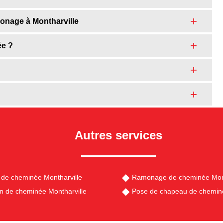
amonage à Montharville
ée ?
Autres services
de cheminée Montharville
Ramonage de cheminée Mont
en de cheminée Montharville
Pose de chapeau de cheminé