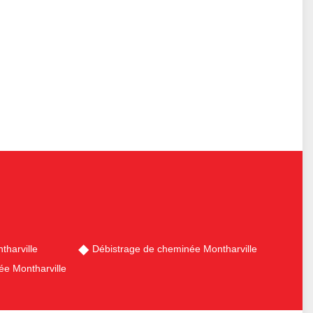
harville
Débistrage de cheminée Montharville
e Montharville