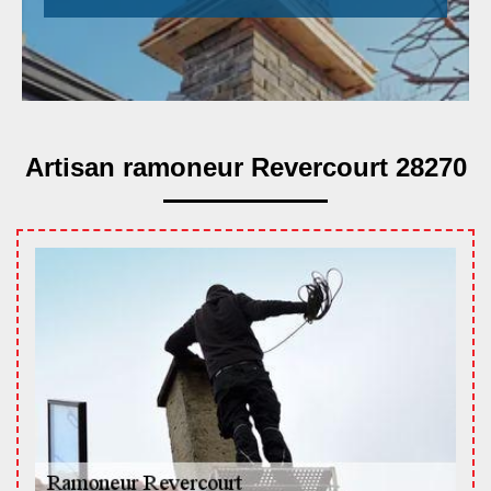
Artisan ramoneur Revercourt 28270