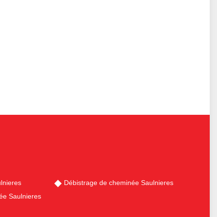
lnieres
Débistrage de cheminée Saulnieres
ée Saulnieres