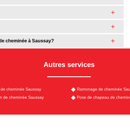
 de cheminée à Saussay?
Autres services
 de cheminée Saussay
Ramonage de cheminée Sa
en de cheminée Saussay
Pose de chapeau de chemin