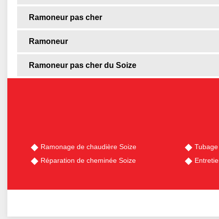
Ramoneur pas cher
Ramoneur
Ramoneur pas cher du Soize
Ramonage de chaudière Soize
Tubage
Réparation de cheminée Soize
Entreti