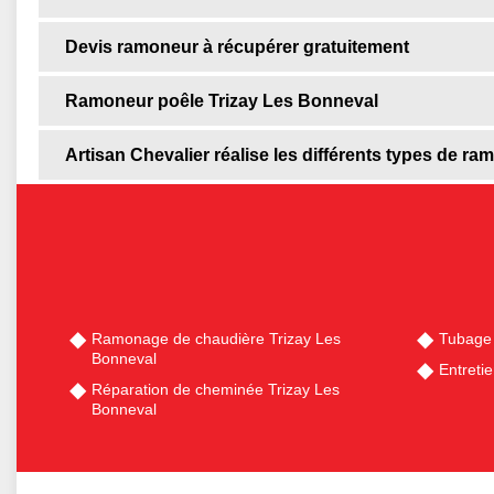
Devis ramoneur à récupérer gratuitement
Ramoneur poêle Trizay Les Bonneval
Artisan Chevalier réalise les différents types de r
Ramonage de chaudière Trizay Les
Tubage 
Bonneval
Entreti
Réparation de cheminée Trizay Les
Bonneval