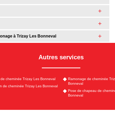
amonage à Trizay Les Bonneval
Autres services
de cheminée Trizay Les Bonneval
Ramonage de cheminée Triz
Bonneval
en de cheminée Trizay Les Bonneval
Pose de chapeau de cheminé
Bonneval