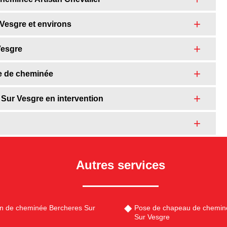
Vesgre et environs
Vesgre
he de cheminée
 Sur Vesgre en intervention
Autres services
en de cheminée Bercheres Sur
Pose de chapeau de chemin
Sur Vesgre