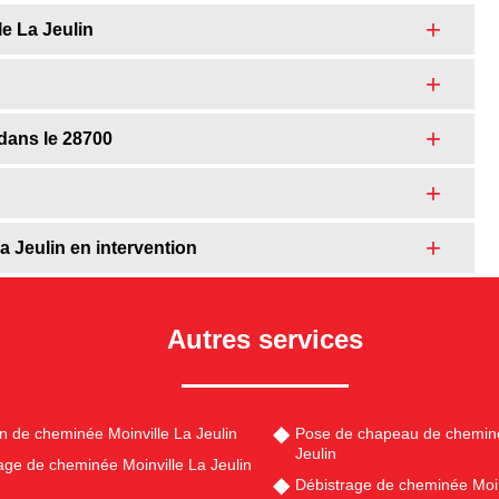
le La Jeulin
dans le 28700
a Jeulin en intervention
Autres services
en de cheminée Moinville La Jeulin
Pose de chapeau de cheminé
Jeulin
e de cheminée Moinville La Jeulin
Débistrage de cheminée Moin