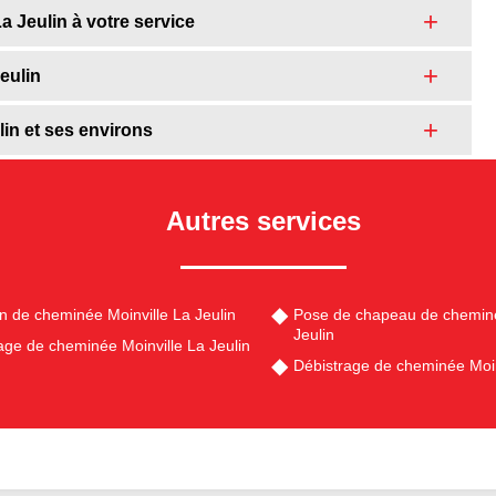
a Jeulin à votre service
eulin
lin et ses environs
Autres services
en de cheminée Moinville La Jeulin
Pose de chapeau de cheminé
Jeulin
e de cheminée Moinville La Jeulin
Débistrage de cheminée Moin