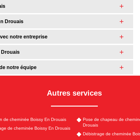
ais
En Drouais
vec notre entreprise
 Drouais
de notre équipe
Autres services
en de cheminée Boissy En Drouais
Pose de chapeau de chemin
Drouais
ge de cheminée Boissy En Drouais
Débistrage de cheminée Boi