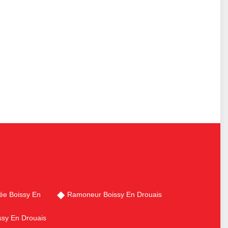
ée Boissy En
Ramoneur Boissy En Drouais
ssy En Drouais