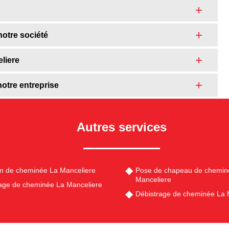
notre société
liere
otre entreprise
Autres services
en de cheminée La Manceliere
Pose de chapeau de chemin
Manceliere
ge de cheminée La Manceliere
Débistrage de cheminée La 