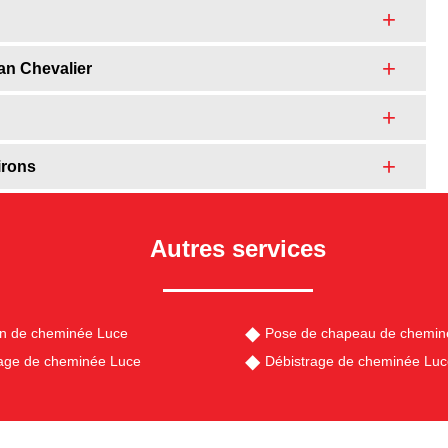
an Chevalier
irons
Autres services
en de cheminée Luce
Pose de chapeau de chemin
ge de cheminée Luce
Débistrage de cheminée Luc