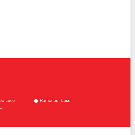
ée Luce
Ramoneur Luce
e