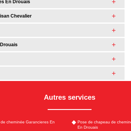
es En Drouais
isan Chevalier
 Drouais
Autres services
 de cheminée Garancieres En
Pose de chapeau de chemin
En Drouais